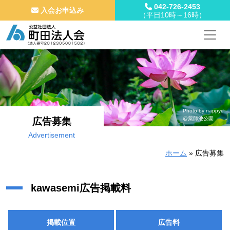
042-726-2453
入会お申込み
（平日10時～16時）
メインナビゲーション
コンテンツへスキップ
Photo by nappye
@薬師池公園
広告募集
Advertisement
ホーム
»
広告募集
kawasemi広告掲載料
掲載位置
広告料