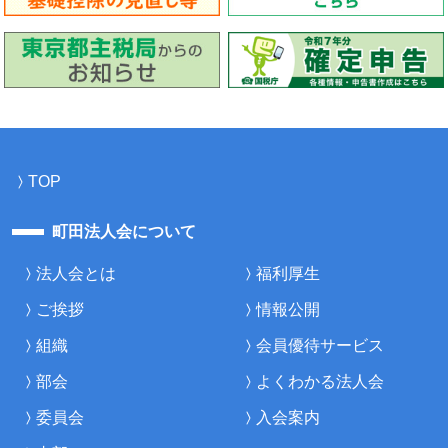
TOP
町田法人会について
法人会とは
福利厚生
ご挨拶
情報公開
組織
会員優待サービス
部会
よくわかる法人会
委員会
入会案内