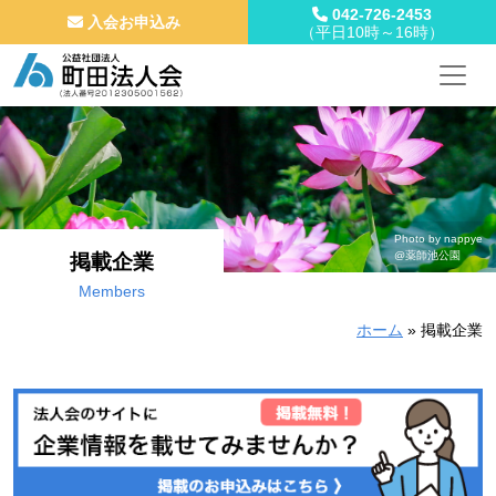
042-726-2453
入会お申込み
（平日10時～16時）
メインナビゲーション
コンテンツへスキップ
Photo by nappye
@薬師池公園
掲載企業
Members
ホーム
»
掲載企業