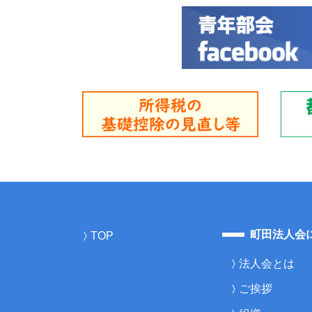
町田法人会
TOP
法人会とは
ご挨拶