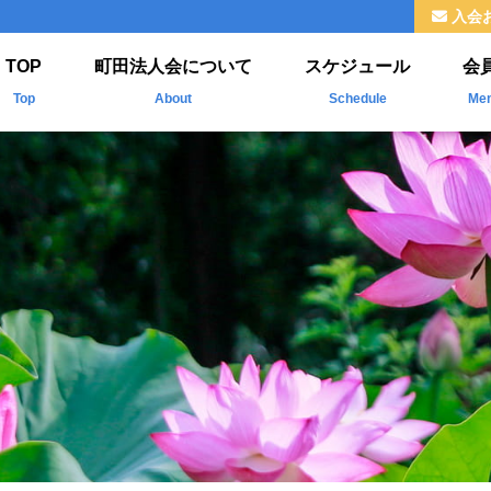
入会
TOP
町田法人会について
スケジュール
会
Top
About
Schedule
Me
法人会とは
新
ご挨拶
掲
組織
福利厚生
情報公開
よくわかる法人会