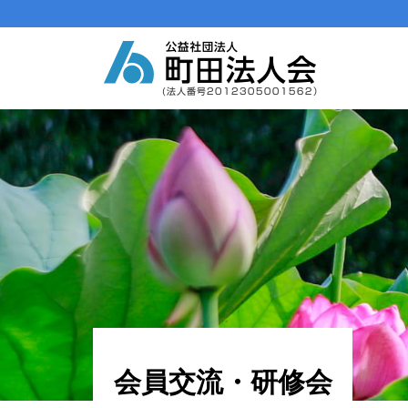
メインナビゲーション
コンテンツへスキップ
会員交流・研修会