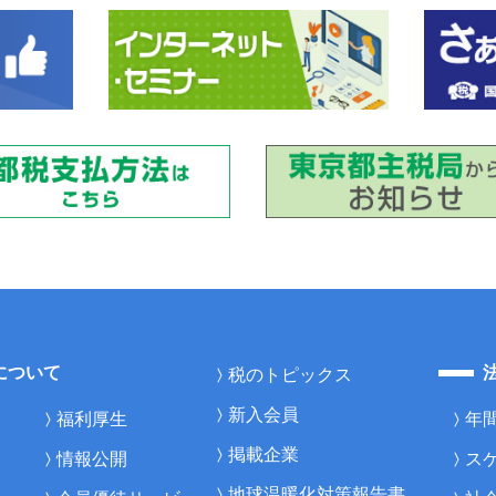
について
税のトピックス
新入会員
福利厚生
年
掲載企業
情報公開
ス
地球温暖化対策報告書