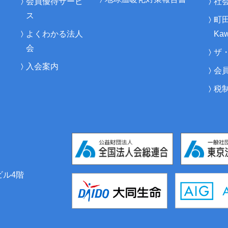
会員優待サービ
社
ス
町
よくわかる法人
Kaw
会
ザ
入会案内
会
税
ビル4階