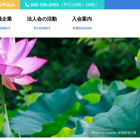
お申込み
042-726-2453
（平日10時～16時）
員企業
法人会の活動
入会案内
mbers
Activities
Admission
入会員
年間事業計画
載企業
税制改正
社会貢献活動
Kawasemi
ザ・青年タイムス
会員交流・研修会
Photo by nappye
@薬師池公園