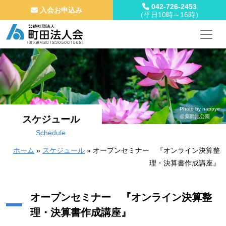
042-726-2453
入会お申込み
（平日10時～16時）
メインナビゲーション
コンテンツへスキップ
Photo by nappye
@薬師池公園
スケジュール
Schedule
ホーム
»
スケジュール
»
オープンセミナー 『オンライン決算整
理・決算書作成講座』
オープンセミナー 『オンライン決算整
理・決算書作成講座』