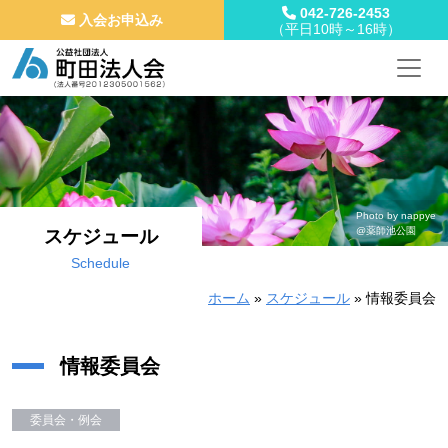
042-726-2453
入会お申込み
（平日10時～16時）
メインナビゲーション
コンテンツへスキップ
Photo by nappye
@薬師池公園
スケジュール
Schedule
ホーム
»
スケジュール
»
情報委員会
情報委員会
委員会・例会