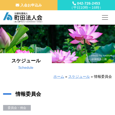
042-726-2453
入会お申込み
（平日10時～16時）
メインナビゲーション
コンテンツへスキップ
Photo by nappye
@薬師池公園
スケジュール
Schedule
ホーム
»
スケジュール
»
情報委員会
情報委員会
委員会・例会