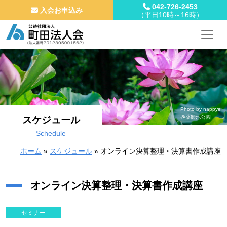
042-726-2453
入会お申込み
（平日10時～16時）
メインナビゲーション
コンテンツへスキップ
Photo by nappye
@薬師池公園
スケジュール
Schedule
ホーム
»
スケジュール
»
オンライン決算整理・決算書作成講座
オンライン決算整理・決算書作成講座
セミナー