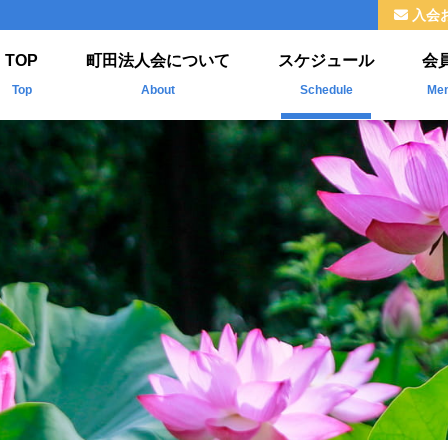
入会
TOP
町田法人会について
スケジュール
会
Top
About
Schedule
Me
法人会とは
新
ご挨拶
掲
組織
福利厚生
情報公開
よくわかる法人会