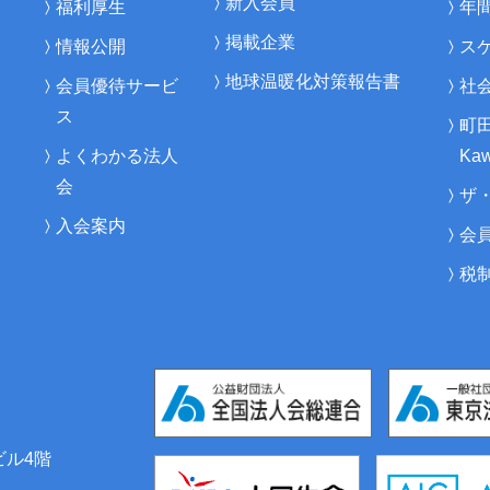
新入会員
福利厚生
年
掲載企業
情報公開
ス
地球温暖化対策報告書
会員優待サービ
社
ス
町
よくわかる法人
Kaw
会
ザ
入会案内
会
税
ビル4階