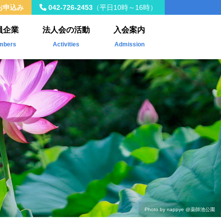
お申込み
042-726-2453
（平日10時～16時）
員企業
法人会の活動
入会案内
mbers
Activities
Admission
入会員
年間事業計画
載企業
税制改正
社会貢献活動
Kawasemi
ザ・青年タイムス
会員交流・研修会
Photo by nappye
@薬師池公園