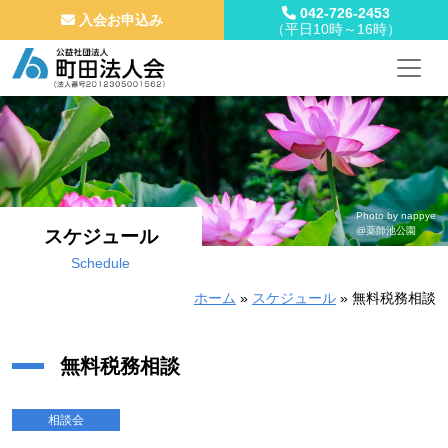
042-726-2453
入会お申込み
（平日10時～16時）
メインナビゲーション
コンテンツへスキップ
Photo by nappye
@薬師池公園
スケジュール
Schedule
ホーム
»
スケジュール
»
無料税務相談
無料税務相談
相談会