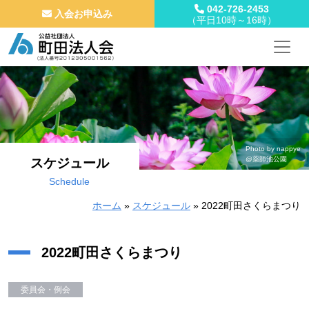
042-726-2453
入会お申込み
（平日10時～16時）
メインナビゲーション
コンテンツへスキップ
Photo by nappye
@薬師池公園
スケジュール
Schedule
ホーム
»
スケジュール
»
2022町田さくらまつり
2022町田さくらまつり
委員会・例会