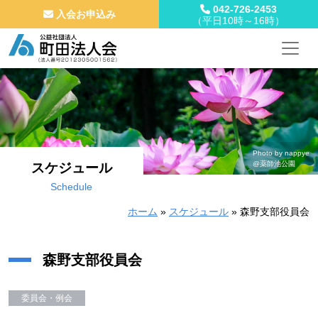
042-726-2453
入会お申込み
（平日10時～16時）
メインナビゲーション
コンテンツへスキップ
Photo by nappye
@薬師池公園
スケジュール
Schedule
ホーム
»
スケジュール
»
森野支部役員会
森野支部役員会
委員会・例会