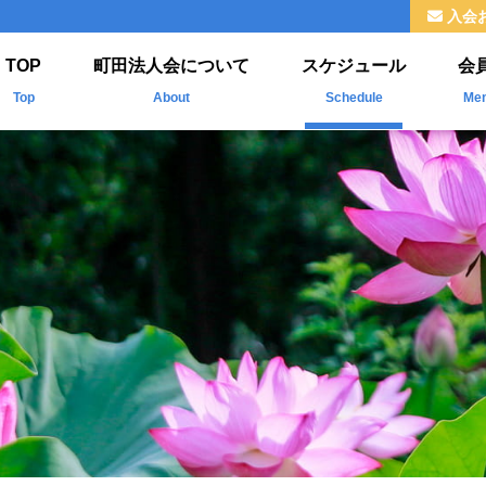
入会
TOP
町田法人会について
スケジュール
会
Top
About
Schedule
Me
法人会とは
新
ご挨拶
掲
組織
福利厚生
情報公開
よくわかる法人会