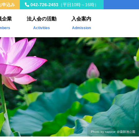
お申込み
042-726-2453
（平日10時～16時）
員企業
法人会の活動
入会案内
mbers
Activities
Admission
入会員
年間事業計画
載企業
税制改正
社会貢献活動
Kawasemi
ザ・青年タイムス
会員交流・研修会
Photo by nappye
@薬師池公園