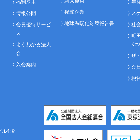
新入会員
福利厚生
年
掲載企業
情報公開
ス
地球温暖化対策報告書
会員優待サービ
社
ス
町
よくわかる法人
Kaw
会
ザ
入会案内
会
税
ビル4階