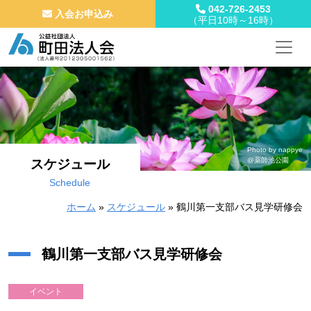
042-726-2453
入会お申込み
（平日10時～16時）
メインナビゲーション
コンテンツへスキップ
Photo by nappye
@薬師池公園
スケジュール
Schedule
ホーム
»
スケジュール
»
鶴川第一支部バス見学研修会
鶴川第一支部バス見学研修会
イベント