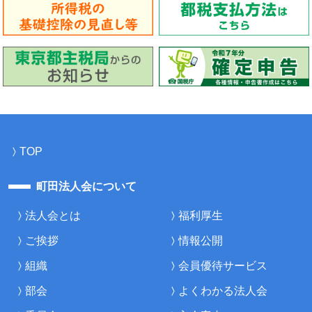
TOP
町田法人会について
法人会とは
福利厚生
ご挨拶
情報公開
組織
会員優待サービス
部会
よくわかる法人会