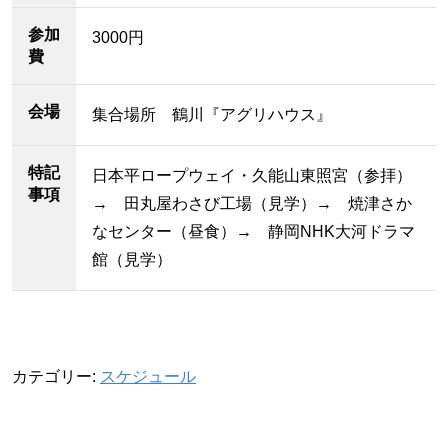
参加
3000円
費
会場
集合場所 鶴川『アグリハウス』
特記
日本平ロープウェイ・久能山東照宮（参拝）
事項
→ 田丸屋わさび工場（見学）→ 焼津さか
なセンター（昼食）→ 静岡NHK大河ドラマ
館（見学）
カテゴリー:
スケジュール