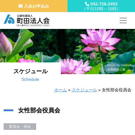
042-726-2453
入会お申込み
（平日10時～16時）
メインナビゲーション
コンテンツへスキップ
Photo by nappye
@薬師池公園
スケジュール
Schedule
ホーム
»
スケジュール
»
女性部会役員会
女性部会役員会
委員会・例会