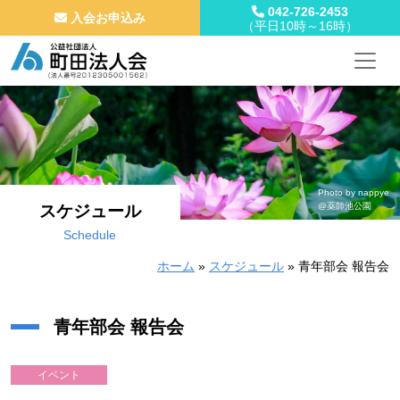
042-726-2453
入会お申込み
（平日10時～16時）
メインナビゲーション
コンテンツへスキップ
Photo by nappye
@薬師池公園
スケジュール
Schedule
ホーム
»
スケジュール
»
青年部会 報告会
青年部会 報告会
イベント