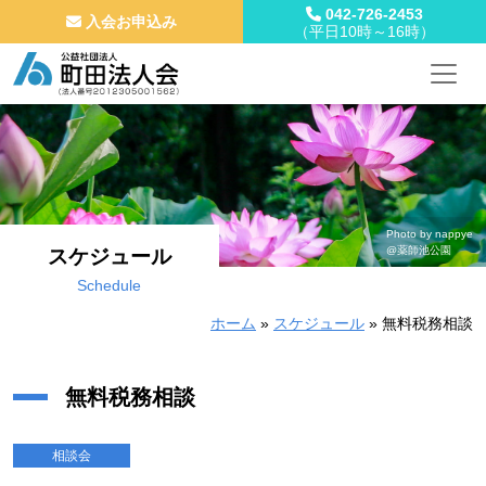
042-726-2453
入会お申込み
（平日10時～16時）
メインナビゲーション
コンテンツへスキップ
Photo by nappye
@薬師池公園
スケジュール
Schedule
ホーム
»
スケジュール
»
無料税務相談
無料税務相談
相談会