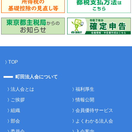
TOP
町田法人会について
法人会とは
福利厚生
ご挨拶
情報公開
組織
会員優待サービス
部会
よくわかる法人会
委員会
入会案内