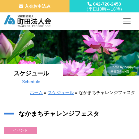
042-726-2453
入会お申込み
（平日10時～16時）
メインナビゲーション
コンテンツへスキップ
Photo by nappye
@薬師池公園
スケジュール
Schedule
ホーム
»
スケジュール
»
なかまちチャレンジフェスタ
なかまちチャレンジフェスタ
イベント