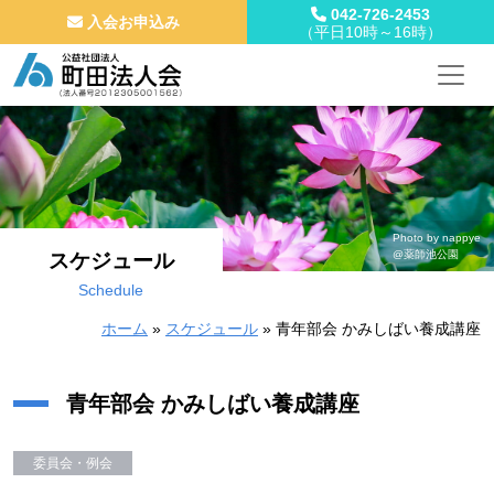
042-726-2453
入会お申込み
（平日10時～16時）
メインナビゲーション
コンテンツへスキップ
Photo by nappye
@薬師池公園
スケジュール
Schedule
ホーム
»
スケジュール
»
青年部会 かみしばい養成講座
青年部会 かみしばい養成講座
委員会・例会