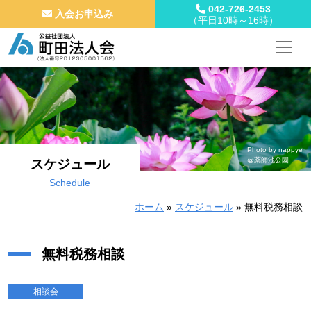
042-726-2453
入会お申込み
（平日10時～16時）
メインナビゲーション
コンテンツへスキップ
Photo by nappye
@薬師池公園
スケジュール
Schedule
ホーム
»
スケジュール
»
無料税務相談
無料税務相談
相談会