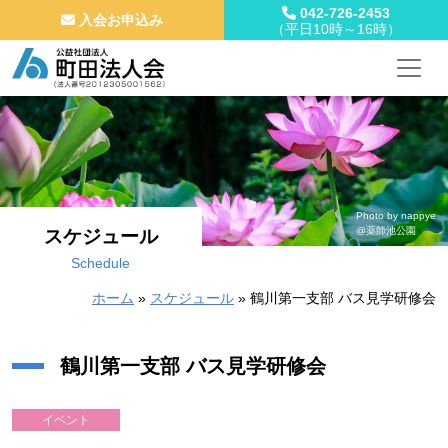
042-726-2453
入会お申込み
（平日10時～16時）
メインナビゲーション
コンテンツへスキップ
Photo by nappye
@薬師池公園
スケジュール
Schedule
ホーム
»
スケジュール
»
鶴川第一支部 バス見学研修会
鶴川第一支部 バス見学研修会
イベント