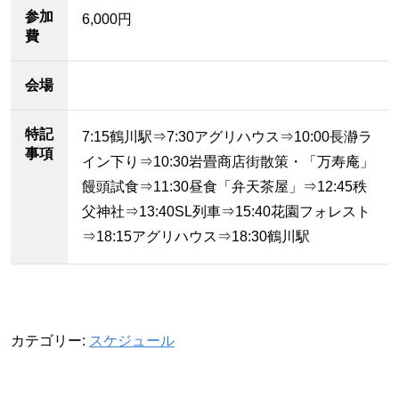
参加
6,000円
費
会場
特記
7:15鶴川駅⇒7:30アグリハウス⇒10:00長瀞ラ
事項
イン下り⇒10:30岩畳商店街散策・「万寿庵」
饅頭試食⇒11:30昼食「弁天茶屋」⇒12:45秩
父神社⇒13:40SL列車⇒15:40花園フォレスト
⇒18:15アグリハウス⇒18:30鶴川駅
カテゴリー:
スケジュール