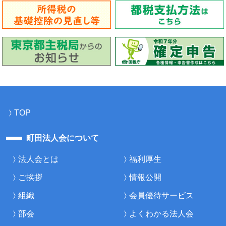
TOP
町田法人会について
法人会とは
福利厚生
ご挨拶
情報公開
組織
会員優待サービス
部会
よくわかる法人会