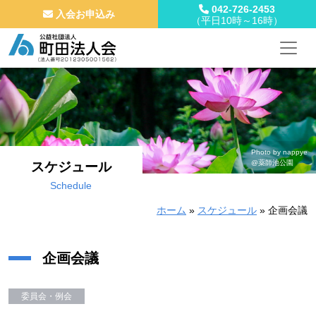
042-726-2453
入会お申込み
（平日10時～16時）
メインナビゲーション
コンテンツへスキップ
Photo by nappye
@薬師池公園
スケジュール
Schedule
ホーム
»
スケジュール
»
企画会議
企画会議
委員会・例会