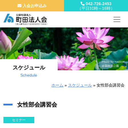
042-726-2453
入会お申込み
（平日10時～16時）
メインナビゲーション
コンテンツへスキップ
Photo by nappye
@薬師池公園
スケジュール
Schedule
ホーム
»
スケジュール
»
女性部会講習会
女性部会講習会
セミナー