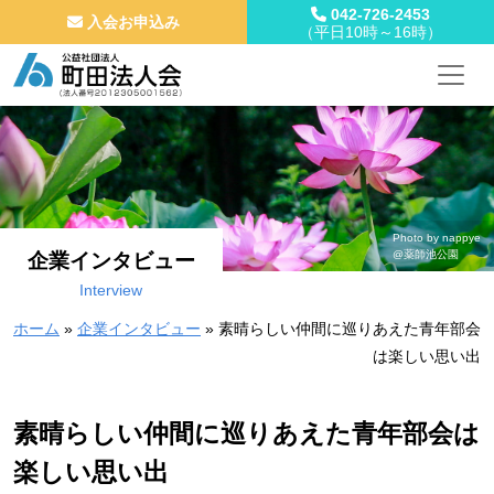
042-726-2453
入会お申込み
（平日10時～16時）
メインナビゲーション
コンテンツへスキップ
Photo by nappye
@薬師池公園
企業インタビュー
Interview
ホーム
»
企業インタビュー
»
素晴らしい仲間に巡りあえた青年部会
は楽しい思い出
素晴らしい仲間に巡りあえた青年部会は
楽しい思い出