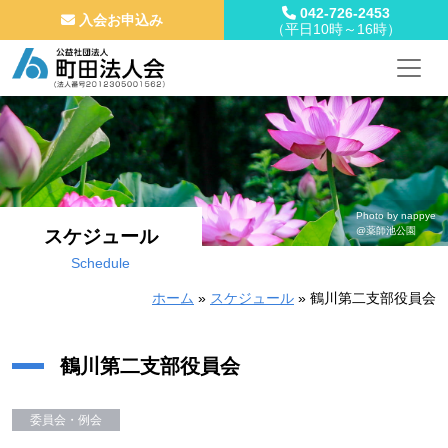
042-726-2453
入会お申込み
（平日10時～16時）
メインナビゲーション
コンテンツへスキップ
Photo by nappye
@薬師池公園
スケジュール
Schedule
ホーム
»
スケジュール
»
鶴川第二支部役員会
鶴川第二支部役員会
委員会・例会