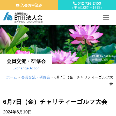
042-726-2453
入会お申込み
（平日10時～16時）
メインナビゲーション
コンテンツへスキップ
Photo by nappye
@薬師池公園
会員交流・研修会
Exchange Action
ホーム
»
会員交流・研修会
»
6月7日（金）チャリティーゴルフ大
会
6月7日（金）チャリティーゴルフ大会
2024年6月10日