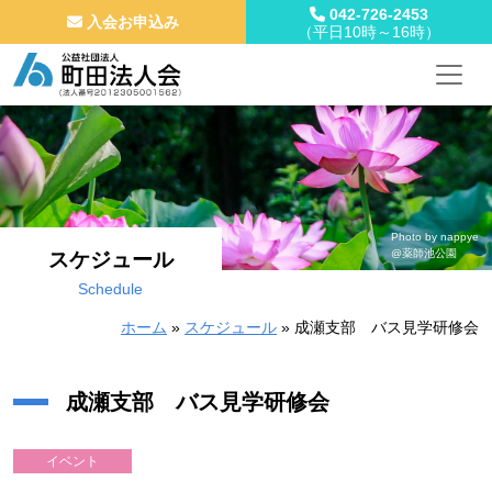
042-726-2453
入会お申込み
（平日10時～16時）
メインナビゲーション
コンテンツへスキップ
Photo by nappye
@薬師池公園
スケジュール
Schedule
ホーム
»
スケジュール
»
成瀬支部 バス見学研修会
成瀬支部 バス見学研修会
イベント