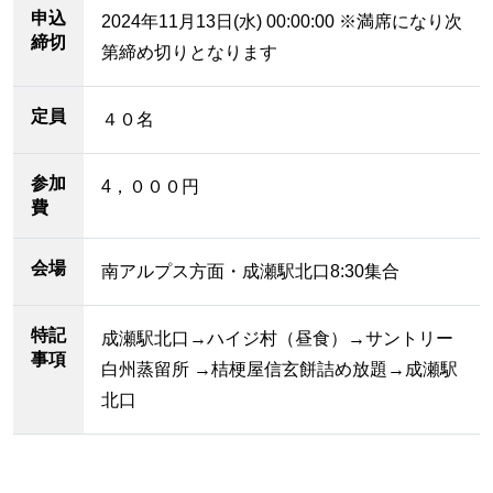
申込
2024年11月13日(水) 00:00:00 ※満席になり次
締切
第締め切りとなります
定員
４０名
参加
4，０００円
費
会場
南アルプス方面・成瀬駅北口8:30集合
特記
成瀬駅北口→ハイジ村（昼食）→サントリー
事項
白州蒸留所 →桔梗屋信玄餅詰め放題→成瀬駅
北口