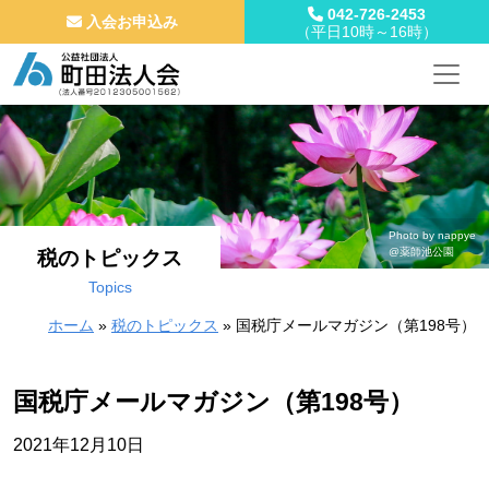
042-726-2453
入会お申込み
（平日10時～16時）
メインナビゲーション
コンテンツへスキップ
Photo by nappye
@薬師池公園
税のトピックス
Topics
ホーム
»
税のトピックス
»
国税庁メールマガジン（第198号）
国税庁メールマガジン（第198号）
2021年12月10日