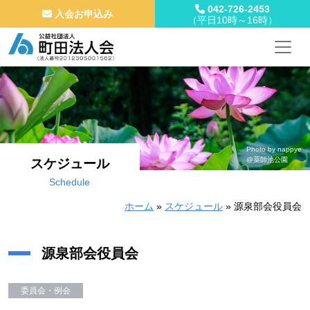
042-726-2453
入会お申込み
（平日10時～16時）
メインナビゲーション
コンテンツへスキップ
Photo by nappye
@薬師池公園
スケジュール
Schedule
ホーム
»
スケジュール
»
源泉部会役員会
源泉部会役員会
委員会・例会