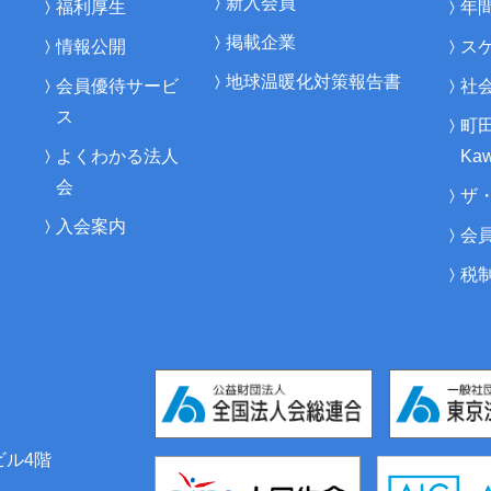
新入会員
福利厚生
年
掲載企業
情報公開
ス
地球温暖化対策報告書
会員優待サービ
社
ス
町
よくわかる法人
Kaw
会
ザ
入会案内
会
税
ビル4階