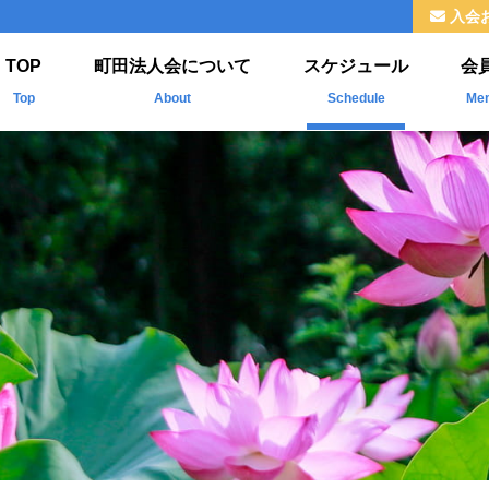
入会
TOP
町田法人会について
スケジュール
会
Top
About
Schedule
Me
法人会とは
新
ご挨拶
掲
組織
福利厚生
情報公開
よくわかる法人会