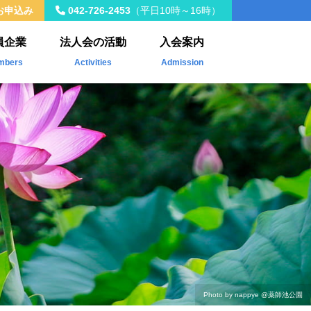
お申込み
042-726-2453
（平日10時～16時）
員企業
法人会の活動
入会案内
mbers
Activities
Admission
入会員
年間事業計画
載企業
税制改正
社会貢献活動
Kawasemi
ザ・青年タイムス
会員交流・研修会
Photo by nappye
@薬師池公園