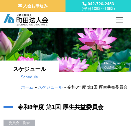
042-726-2453
入会お申込み
（平日10時～16時）
メインナビゲーション
コンテンツへスキップ
Photo by nappye
@薬師池公園
スケジュール
Schedule
ホーム
»
スケジュール
»
令和8年度 第1回 厚生共益委員会
令和8年度 第1回 厚生共益委員会
委員会・例会