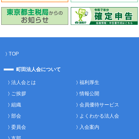
TOP
町田法人会について
法人会とは
福利厚生
ご挨拶
情報公開
組織
会員優待サービス
部会
よくわかる法人会
委員会
入会案内
支部