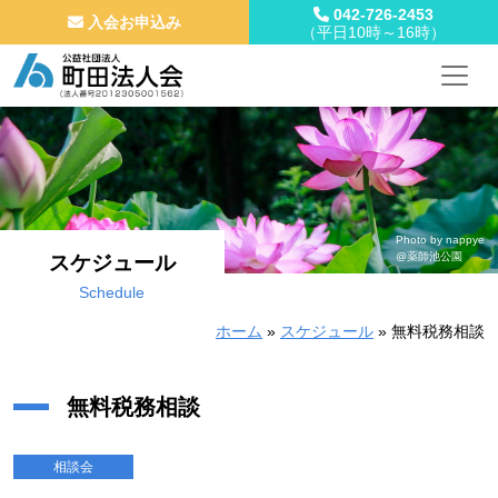
042-726-2453
入会お申込み
（平日10時～16時）
メインナビゲーション
コンテンツへスキップ
Photo by nappye
@薬師池公園
スケジュール
Schedule
ホーム
»
スケジュール
»
無料税務相談
無料税務相談
相談会