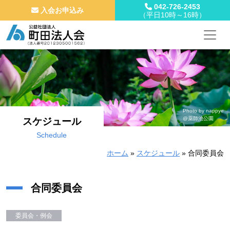
042-726-2453
入会お申込み
（平日10時～16時）
メインナビゲーション
コンテンツへスキップ
Photo by nappye
@薬師池公園
スケジュール
Schedule
ホーム
»
スケジュール
»
合同委員会
合同委員会
委員会・例会