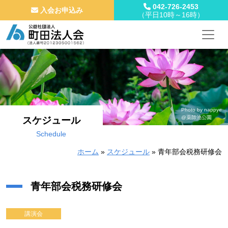
042-726-2453
入会お申込み
（平日10時～16時）
メインナビゲーション
コンテンツへスキップ
Photo by nappye
@薬師池公園
スケジュール
Schedule
ホーム
»
スケジュール
»
青年部会税務研修会
青年部会税務研修会
講演会