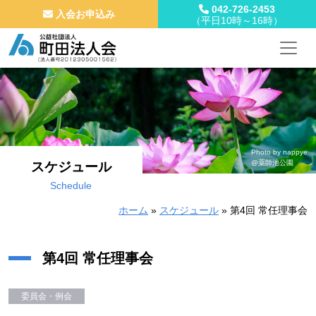
042-726-2453
入会お申込み
（平日10時～16時）
メインナビゲーション
コンテンツへスキップ
Photo by nappye
@薬師池公園
スケジュール
Schedule
ホーム
»
スケジュール
»
第4回 常任理事会
第4回 常任理事会
委員会・例会