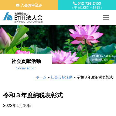
042-726-2453
入会お申込み
（平日10時～16時）
メインナビゲーション
コンテンツへスキップ
Photo by nappye
@薬師池公園
社会貢献活動
Social Action
ホーム
»
社会貢献活動
»
令和３年度納税表彰式
令和３年度納税表彰式
2022年1月10日