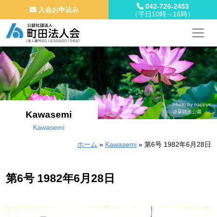
042-726-2453
入会お申込み
（平日10時～16時）
メインナビゲーション
コンテンツへスキップ
Photo by nappye
@薬師池公園
Kawasemi
Kawasemi
ホーム
»
Kawasemi
»
第6号 1982年6月28日
第6号 1982年6月28日