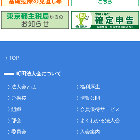
TOP
町田法人会について
法人会とは
福利厚生
ご挨拶
情報公開
組織
会員優待サービス
部会
よくわかる法人会
委員会
入会案内