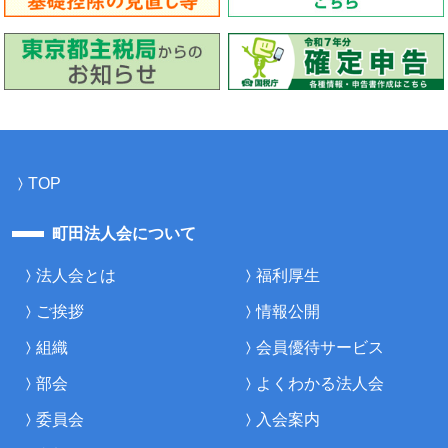
TOP
町田法人会について
法人会とは
福利厚生
ご挨拶
情報公開
組織
会員優待サービス
部会
よくわかる法人会
委員会
入会案内