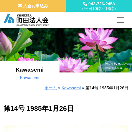
042-726-2453
入会お申込み
（平日10時～16時）
メインナビゲーション
コンテンツへスキップ
Photo by nappye
@薬師池公園
Kawasemi
Kawasemi
ホーム
»
Kawasemi
»
第14号 1985年1月26日
第14号 1985年1月26日