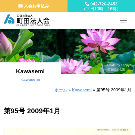
042-726-2453
入会お申込み
（平日10時～16時）
メインナビゲーション
コンテンツへスキップ
Photo by nappye
@薬師池公園
Kawasemi
Kawasemi
ホーム
»
Kawasemi
»
第95号 2009年1月
第95号 2009年1月