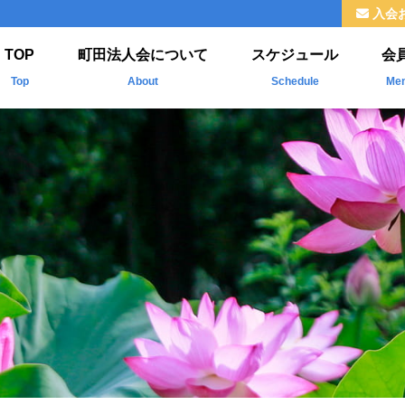
入会
TOP
町田法人会について
スケジュール
会
Top
About
Schedule
Me
法人会とは
新
ご挨拶
掲
組織
福利厚生
情報公開
よくわかる法人会