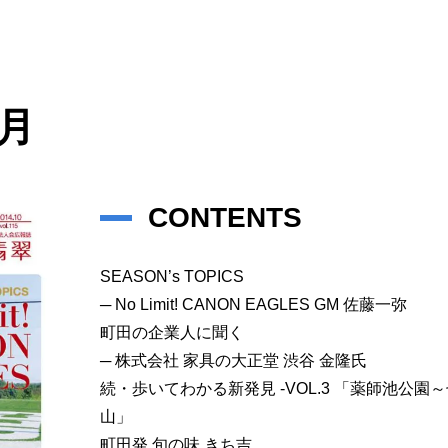
0月
CONTENTS
SEASON’s TOPICS
─ No Limit! CANON EAGLES GM 佐藤一弥
町田の企業人に聞く
─ 株式会社 家具の大正堂 渋谷 金隆氏
続・歩いてわかる新発見 -VOL.3 「薬師池公園
山」
町田発 旬の味 きち吉