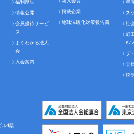
新入会員
福利厚生
年
掲載企業
情報公開
ス
地球温暖化対策報告書
会員優待サービ
社
ス
町
よくわかる法人
Kaw
会
ザ
入会案内
会
税
ビル4階