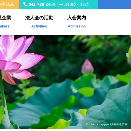
お申込み
042-726-2453
（平日10時～16時）
員企業
法人会の活動
入会案内
mbers
Activities
Admission
入会員
年間事業計画
載企業
税制改正
社会貢献活動
Kawasemi
ザ・青年タイムス
会員交流・研修会
Photo by nappye
@薬師池公園