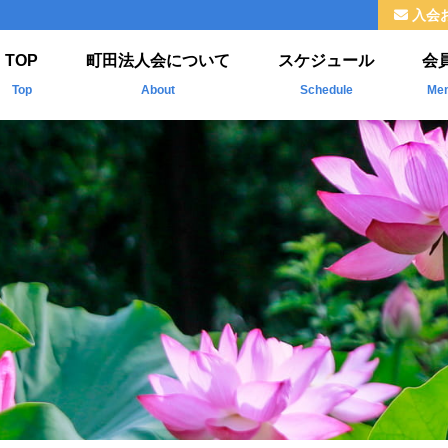
入会
TOP
町田法人会について
スケジュール
会
Top
About
Schedule
Me
法人会とは
新
ご挨拶
掲
組織
福利厚生
情報公開
よくわかる法人会