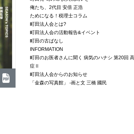
俺たち、2代目 安倍 正浩
ためになる！税理士コラム
町田法人会とは?
町田法人会の活動報告&イベント
町田の古ばなし
INFORMATION
町田のお医者さんに聞く 病気のハナシ 第20回 
症Ⅱ
町田法人会からのお知らせ
「金森の写真館」 -画と文 三橋 國民