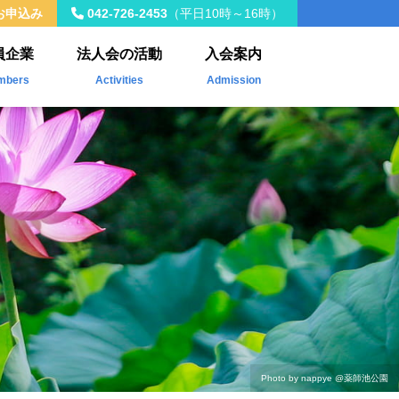
お申込み
042-726-2453
（平日10時～16時）
員企業
法人会の活動
入会案内
mbers
Activities
Admission
入会員
年間事業計画
載企業
税制改正
社会貢献活動
Kawasemi
ザ・青年タイムス
会員交流・研修会
Photo by nappye
@薬師池公園