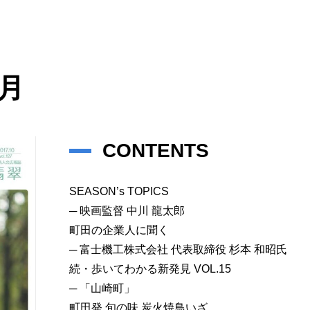
0月
CONTENTS
SEASON’s TOPICS
─ 映画監督 中川 龍太郎
町田の企業人に聞く
─ 富士機工株式会社 代表取締役 杉本 和昭氏
続・歩いてわかる新発見 VOL.15
─ 「山崎町」
町田発 旬の味 炭火焼鳥いざ