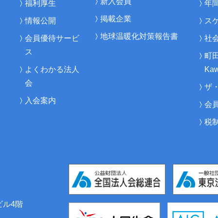
新入会員
福利厚生
年
掲載企業
情報公開
ス
地球温暖化対策報告書
会員優待サービ
社
ス
町
よくわかる法人
Kaw
会
ザ
入会案内
会
税
ビル4階