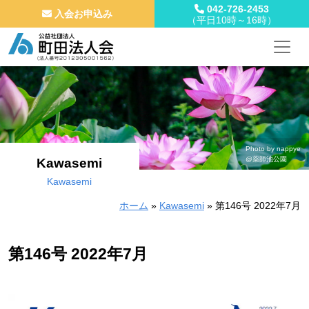
042-726-2453
入会お申込み
（平日10時～16時）
メインナビゲーション
コンテンツへスキップ
Photo by nappye
@薬師池公園
Kawasemi
Kawasemi
ホーム
»
Kawasemi
»
第146号 2022年7月
第146号 2022年7月