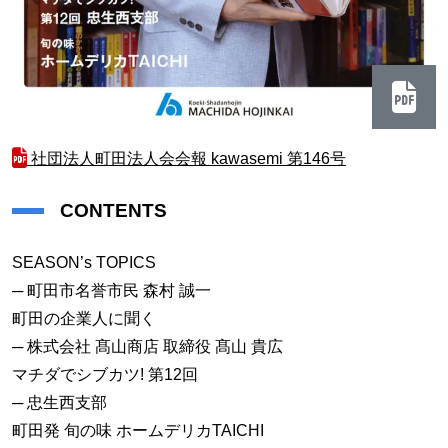
社団法人町田法人会会報 kawasemi 第146号
CONTENTS
SEASON’s TOPICS
─ 町田市名誉市民 森村 誠一
町田の企業人に聞く
─ 株式会社 髙山商店 取締役 髙山 貴広
マチダでシブカツ! 第12回
─ 忠生西支部
町田発 旬の味 ホームデリカTAICHI