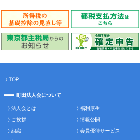
TOP
町田法人会について
法人会とは
福利厚生
ご挨拶
情報公開
組織
会員優待サービス