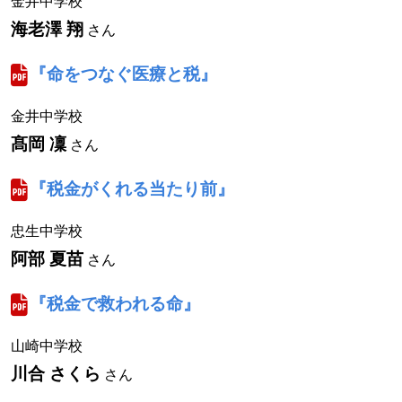
金井中学校
海老澤 翔
さん
『命をつなぐ医療と税』
金井中学校
髙岡 凜
さん
『税金がくれる当たり前』
忠生中学校
阿部 夏苗
さん
『税金で救われる命』
山崎中学校
川合 さくら
さん