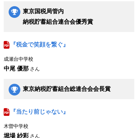
東京国税局管内
納税貯蓄組合連合会優秀賞
『税金で笑顔を繋ぐ』
成瀬台中学校
中尾 優那
さん
東京納税貯蓄組合総連合会
会長賞
『当たり前じゃない』
木曽中学校
堀場 紗彩
さん