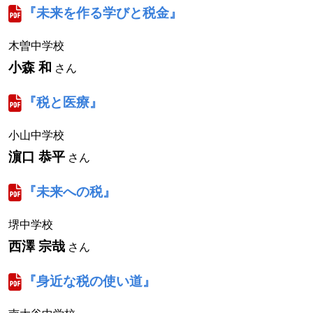
『未来を作る学びと税金』
木曽中学校
小森 和
さん
『税と医療』
小山中学校
濵口 恭平
さん
『未来への税』
堺中学校
西澤 宗哉
さん
『身近な税の使い道』