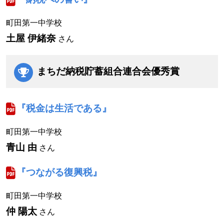
町田第一中学校
土屋 伊緒奈
さん
まちだ納税貯蓄組合連合会
優秀賞
『税金は生活である』
町田第一中学校
青山 由
さん
『つながる復興税』
町田第一中学校
仲 陽太
さん