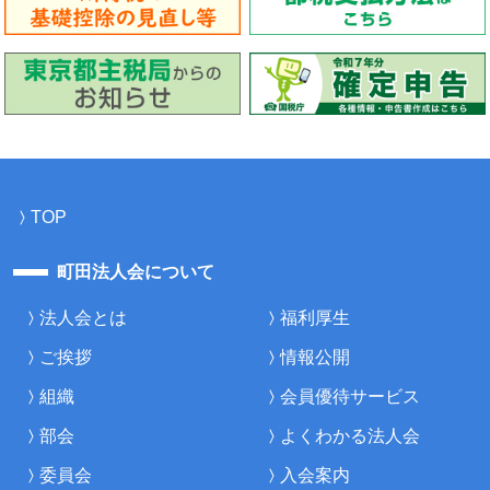
TOP
町田法人会について
法人会とは
福利厚生
ご挨拶
情報公開
組織
会員優待サービス
部会
よくわかる法人会
委員会
入会案内