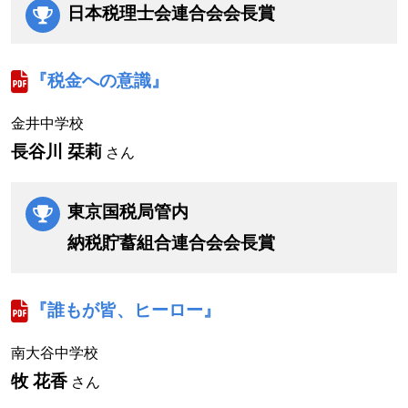
日本税理士会連合会会長賞
『税金への意識』
金井中学校
長谷川 栞莉
さん
東京国税局管内
納税貯蓄組合連合会会長賞
『誰もが皆、ヒーロー』
南大谷中学校
牧 花香
さん