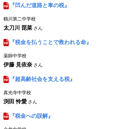
『凹んだ道路と車の税』
鶴川第二中学校
太刀川 琵菜
さん
『税金を払うことで救われる命』
薬師中学校
伊藤 見依奈
さん
『超高齢社会を支える税』
真光寺中学校
渕田 怜愛
さん
『税金への誤解』