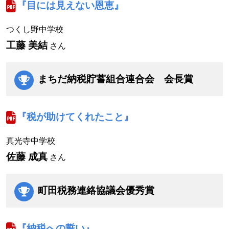
『目には見えない恩恵』
つくし野中学校
工藤 美結
さん
まちだ納税貯蓄組合連合会
会長賞
『税が助けてくれたこと』
真光寺中学校
佐藤 成真
さん
町田税務連絡協議会優秀賞
『納税への誓い』