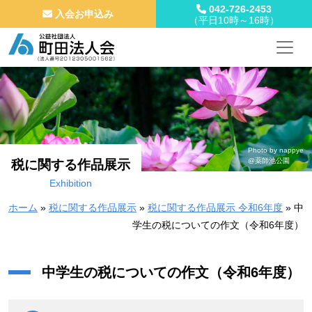
042-726-2453
入会お申込み
（平日10時～16時）
メインナビゲーション
コンテンツへスキップ
Photo by nappye
@薬師池公園
税に関する作品展示
Exhibition
ホーム
»
税に関する作品展示
»
税に関する作品展示 令和6年度
»
中
学生の税についての作文（令和6年度）
中学生の税についての作文
（令和6年度）