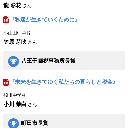
龍 彩花
さん
『私達が生きていくために』
小山田中学校
笠原 芽吹
さん
八王子都税事務所長賞
『未来を生きてゆく私たちの暮らしと税金』
鶴川中学校
小川 茉白
さん
町田市長賞