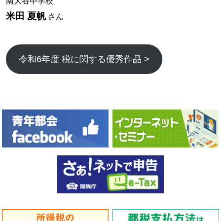
南大谷中学校
米田 夏帆
さん
令和6年度 税に関する優秀作品 >