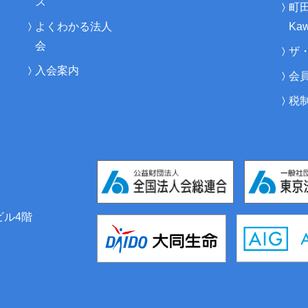
ス
町
よくわかる法人
Kaw
会
ザ
入会案内
会
税
ビル4階