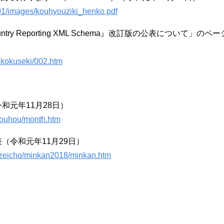
r01/images/kouhyouziki_henko.pdf
ntry Reporting XML Schema』改訂版の公表について」のペ
takokuseki/002.htm
和元年11月28日）
/kouhou/month.htm
（令和元年11月29日）
okuzeicho/minkan2018/minkan.htm