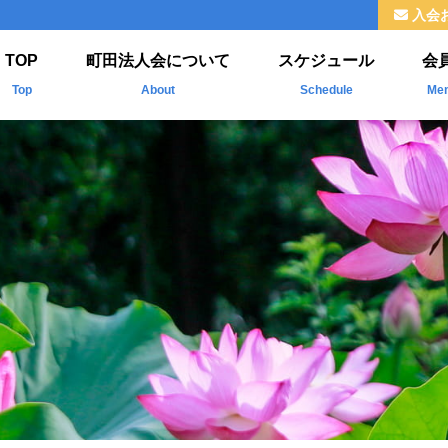
入会
TOP
町田法人会について
スケジュール
会
Top
About
Schedule
Me
法人会とは
新
ご挨拶
掲
組織
福利厚生
情報公開
よくわかる法人会