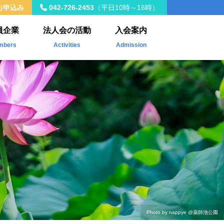
お申込み
042-726-2453
（平日10時～16時）
員企業
法人会の活動
入会案内
mbers
Activities
Admission
入会員
年間事業計画
載企業
税制改正
社会貢献活動
Kawasemi
ザ・青年タイムス
会員交流・研修会
Photo by nappye
@薬師池公園