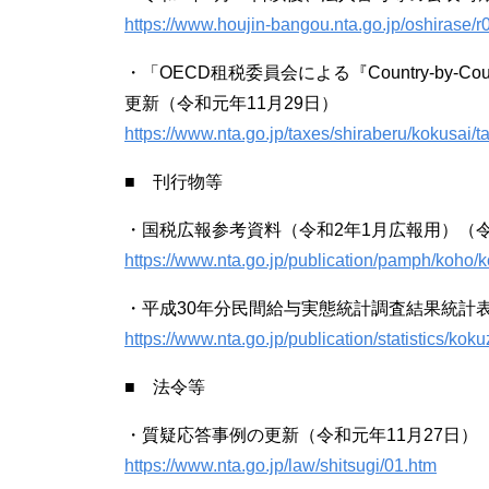
https://www.houjin-bangou.nta.go.jp/oshirase/
・「OECD租税委員会による『Country-by-Cou
更新（令和元年11月29日）
https://www.nta.go.jp/taxes/shiraberu/kokusai/
■ 刊行物等
・国税広報参考資料（令和2年1月広報用）（令
https://www.nta.go.jp/publication/pamph/koho
・平成30年分民間給与実態統計調査結果統計表
https://www.nta.go.jp/publication/statistics/k
■ 法令等
・質疑応答事例の更新（令和元年11月27日）
https://www.nta.go.jp/law/shitsugi/01.htm