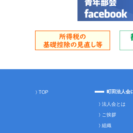
町田法人会
TOP
法人会とは
ご挨拶
組織