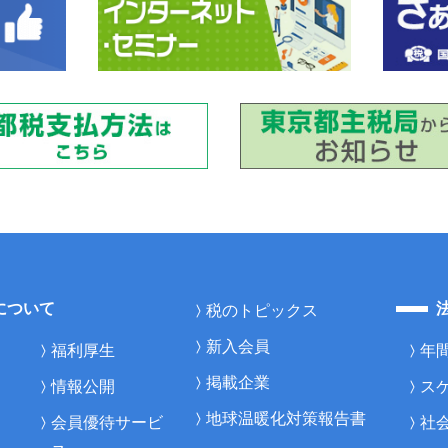
について
税のトピックス
新入会員
福利厚生
年
掲載企業
情報公開
ス
地球温暖化対策報告書
会員優待サービ
社