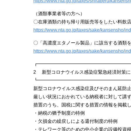
https://www.nta.go.jp/taxes/shiraberu/kansens
（酒類事業者等の方へ）
〇在庫酒類の持ち帰り用販売等をしたい料飲
https://www.nta.go.jp/taxes/sake/kansensho/in
〇「高濃度エタノール製品」に該当する酒類
https://www.nta.go.jp/taxes/sake/kansensho/
┏━━━━━━━━━━━━━━━━━━━
2 新型コロナウイルス感染症緊急経済対策
┗━━━━━━━━━━━━━━━━━━━
新型コロナウイルス感染症及びそのまん延防
厳しい状況におかれている納税者に対して講
措置のうち、国税に関する措置の情報を掲載
・納税の猶予制度の特例
・欠損金の繰戻しによる還付制度の特例
・テレワーク等のための中小企業の設備投資