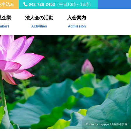
お申込み
042-726-2453
（平日10時～16時）
員企業
法人会の活動
入会案内
mbers
Activities
Admission
入会員
年間事業計画
載企業
税制改正
社会貢献活動
Kawasemi
ザ・青年タイムス
会員交流・研修会
Photo by nappye
@薬師池公園