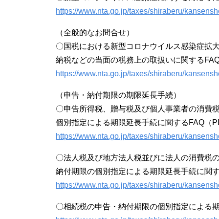
https://www.nta.go.jp/taxes/shiraberu/kansens
（全般的なお問合せ）
〇国税における新型コロナウイルス感染症拡
納税などの当面の税務上の取扱いに関するFAQ（PD
https://www.nta.go.jp/taxes/shiraberu/kansensho
（申告・納付期限の期限延長手続）
〇申告所得税、贈与税及び個人事業者の消費
個別指定による期限延長手続に関するFAQ（PDF
https://www.nta.go.jp/taxes/shiraberu/kansens
〇法人税及び地方法人税並びに法人の消費税
納付期限の個別指定による期限延長手続に関するF
https://www.nta.go.jp/taxes/shiraberu/kansens
〇相続税の申告・納付期限の個別指定による期限延