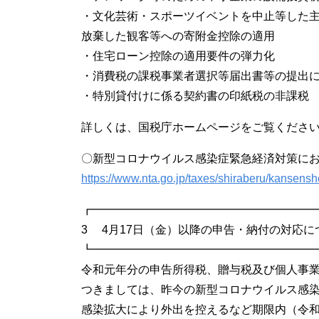
・文化芸術・スポーツイベントを中止等した
放棄した観客等への寄附金控除の適用
・住宅ローン控除の適用要件の弾力化
・消費税の課税事業者選択等届出書等の提出
・特別貸付けに係る契約書の印紙税の非課税
詳しくは、国税庁ホームページをご覧くださ
〇新型コロナウイルス感染症緊急経済対策に
https://www.nta.go.jp/taxes/shiraberu/kansensh
┏━━━━━━━━━━━━━━━━━━━
3 4月17日（金）以降の申告・納付の対応に
┗━━━━━━━━━━━━━━━━━━━
令和元年分の申告所得税、贈与税及び個人事
つきましては、昨今の新型コロナウイルス感
感染拡大により外出を控えるなど期限内（令和