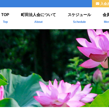
入会
TOP
町田法人会について
スケジュール
会
Top
About
Schedule
Me
法人会とは
新
ご挨拶
掲
組織
福利厚生
情報公開
よくわかる法人会