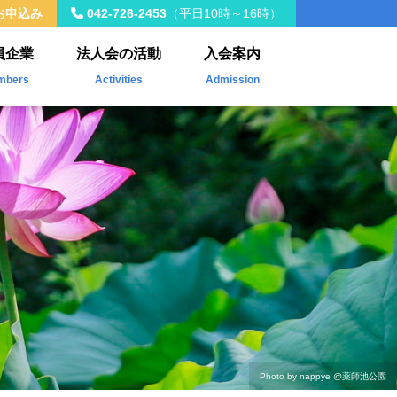
お申込み
042-726-2453
（平日10時～16時）
員企業
法人会の活動
入会案内
mbers
Activities
Admission
入会員
年間事業計画
載企業
税制改正
社会貢献活動
Kawasemi
ザ・青年タイムス
会員交流・研修会
Photo by nappye
@薬師池公園