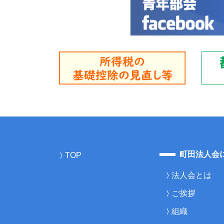
町田法人会
TOP
法人会とは
ご挨拶
組織