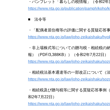
・パンフレット「暮らしの税情報」（令和2年度
https://www.nta.go.jp/publication/pamph/koho/k
■ 法令等
・「配偶者居住権等の評価に関する質疑応答事
https://www.nta.go.jp/law/joho-zeikaishaku/hy
・非上場株式等についての贈与税・相続税の
報）（PDF/3,388KB））（令和2年7月22日）
https://www.nta.go.jp/law/joho-zeikaishaku/so
・相続税法基本通達等の一部改正について（法
https://www.nta.go.jp/law/joho-zeikaishaku/so
・相続税及び贈与税等に関する質疑応答事例（民
和2年7月22日）
https://www.nta.go.jp/law/joho-zeikaishaku/so