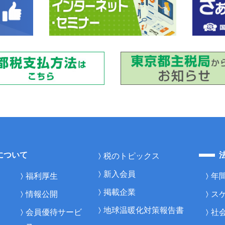
について
税のトピックス
新入会員
福利厚生
年
掲載企業
情報公開
ス
地球温暖化対策報告書
会員優待サービ
社