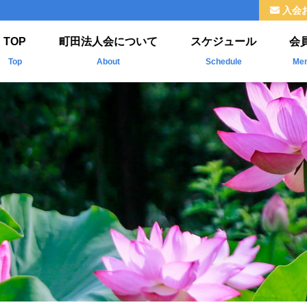
入会
TOP
町田法人会について
スケジュール
会
Top
About
Schedule
Me
法人会とは
新
ご挨拶
掲
組織
福利厚生
情報公開
よくわかる法人会