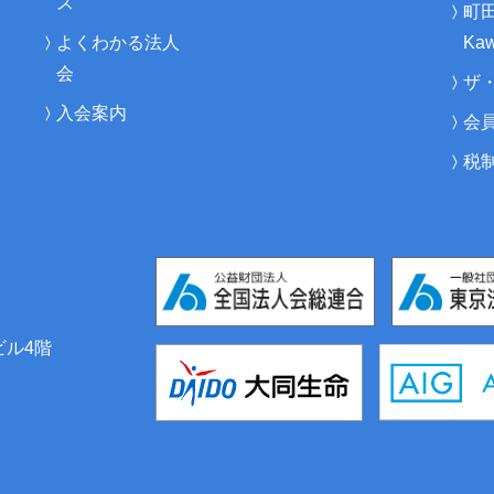
ス
町
よくわかる法人
Kaw
会
ザ
入会案内
会
税
ビル4階