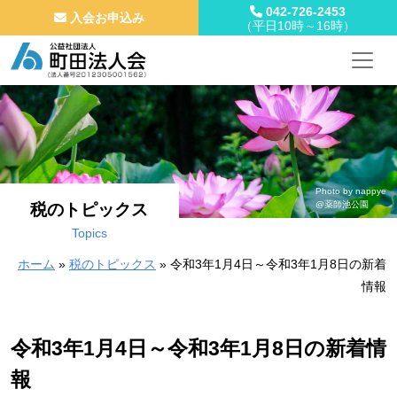
042-726-2453
入会お申込み
（平日10時～16時）
メインナビゲーション
コンテンツへスキップ
Photo by nappye
@薬師池公園
税のトピックス
Topics
ホーム
»
税のトピックス
»
令和3年1月4日～令和3年1月8日の新着
情報
令和3年1月4日～令和3年1月8日の新着情
報