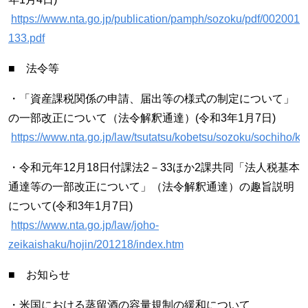
https://www.nta.go.jp/publication/pamph/sozoku/pdf/0020012
133.pdf
■ 法令等
・「資産課税関係の申請、届出等の様式の制定について」
の一部改正について（法令解釈通達）(令和3年1月7日)
https://www.nta.go.jp/law/tsutatsu/kobetsu/sozoku/sochiho/k
・令和元年12月18日付課法2－33ほか2課共同「法人税基本
通達等の一部改正について」（法令解釈通達）の趣旨説明
について(令和3年1月7日)
https://www.nta.go.jp/law/joho-
zeikaishaku/hojin/201218/index.htm
■ お知らせ
・米国における蒸留酒の容量規制の緩和について