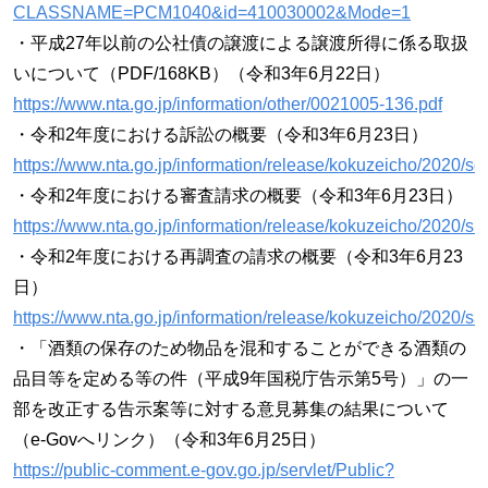
CLASSNAME=PCM1040&id=410030002&Mode=1
・平成27年以前の公社債の譲渡による譲渡所得に係る取扱
いについて（PDF/168KB）（令和3年6月22日）
https://www.nta.go.jp/information/other/0021005-136.pdf
・令和2年度における訴訟の概要（令和3年6月23日）
https://www.nta.go.jp/information/release/kokuzeicho/2020/s
・令和2年度における審査請求の概要（令和3年6月23日）
https://www.nta.go.jp/information/release/kokuzeicho/2020/sh
・令和2年度における再調査の請求の概要（令和3年6月23
日）
https://www.nta.go.jp/information/release/kokuzeicho/2020/sa
・「酒類の保存のため物品を混和することができる酒類の
品目等を定める等の件（平成9年国税庁告示第5号）」の一
部を改正する告示案等に対する意見募集の結果について
（e-Govへリンク）（令和3年6月25日）
https://public-comment.e-gov.go.jp/servlet/Public?