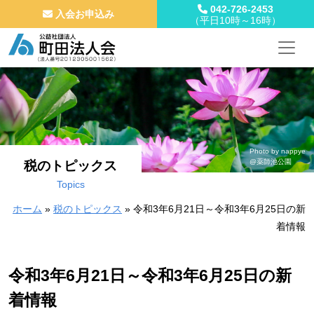
042-726-2453
入会お申込み
（平日10時～16時）
メインナビゲーション
コンテンツへスキップ
Photo by nappye
@薬師池公園
税のトピックス
Topics
ホーム
»
税のトピックス
»
令和3年6月21日～令和3年6月25日の新
着情報
令和3年6月21日～令和3年6月25日の新
着情報