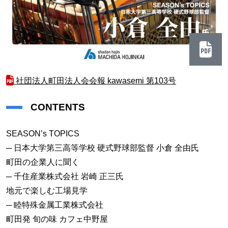
社団法人町田法人会会報 kawasemi 第103号
CONTENTS
SEASON’s TOPICS
─ 日本大学第三高等学校 硬式野球部監督 小倉 全由氏
町田の企業人に聞く
─ 千住産業株式会社 岩崎 正三氏
地元で楽しむ工場見学
─ 睦特殊金属工業株式会社
町田発 旬の味 カフェ中野屋