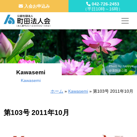
042-726-2453
入会お申込み
（平日10時～16時）
メインナビゲーション
コンテンツへスキップ
Photo by nappye
@薬師池公園
Kawasemi
Kawasemi
ホーム
»
Kawasemi
»
第103号 2011年10月
第103号 2011年10月