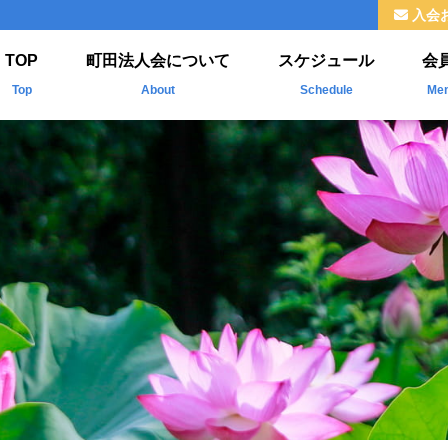
入会
TOP
町田法人会について
スケジュール
会
Top
About
Schedule
Me
法人会とは
新
ご挨拶
掲
組織
福利厚生
情報公開
よくわかる法人会