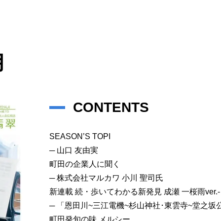
月
CONTENTS
SEASON’S TOPI
─ 山口 友由実
町田の企業人に聞く
─ 株式会社マルカワ 小川 聖司氏
新連載 続・歩いてわかる新発見 成瀬 一桜雨ver.-
─ 「恩田川~三江電機~杉山神社･東雲寺~堂之坂
町田発旬の味 メルシー