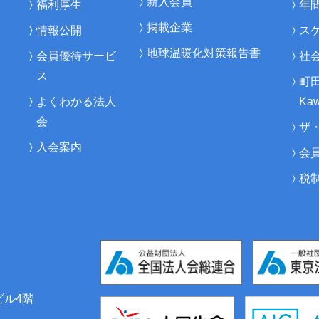
新入会員
福利厚生
年
掲載企業
情報公開
ス
地球温暖化対策報告書
会員優待サービ
社
ス
町
よくわかる法人
Kaw
会
ザ
入会案内
会
税
ビル4階