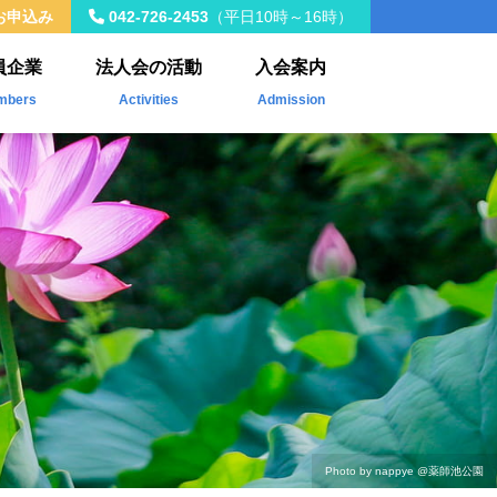
お申込み
042-726-2453
（平日10時～16時）
員企業
法人会の活動
入会案内
mbers
Activities
Admission
入会員
年間事業計画
載企業
税制改正
社会貢献活動
Kawasemi
ザ・青年タイムス
会員交流・研修会
Photo by nappye
@薬師池公園