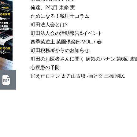
俺達、2代目 東條 実
ためになる！税理士コラム
町田法人会とは?
町田法人会の活動報告&イベント
四季菜遊土 菜園倶楽部 VOL.7 春
町田税務署からのお知らせ
町田のお医者さんに聞く 病気のハナシ 第6回 虚
心疾患の予防
消えたロマン 太刀山古墳 -画と文 三橋 國民