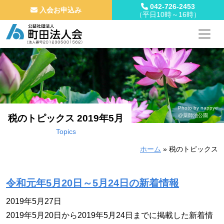
042-726-2453
入会お申込み
（平日10時～16時）
メインナビゲーション
コンテンツへスキップ
Photo by nappye
@薬師池公園
税のトピックス 2019年5月
Topics
ホーム
»
税のトピックス
令和元年5月20日～5月24日の新着情報
2019年5月27日
2019年5月20日から2019年5月24日までに掲載した新着情