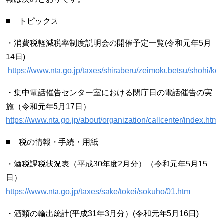
■ トピックス
・消費税軽減税率制度説明会の開催予定一覧(令和元年5月
14日)
https://www.nta.go.jp/taxes/shiraberu/zeimokubetsu/shohi/kei
・集中電話催告センター室における閉庁日の電話催告の実
施（令和元年5月17日）
https://www.nta.go.jp/about/organization/callcenter/index.htm
■ 税の情報・手続・用紙
・酒税課税状況表（平成30年度2月分）（令和元年5月15
日）
https://www.nta.go.jp/taxes/sake/tokei/sokuho/01.htm
・酒類の輸出統計(平成31年3月分）(令和元年5月16日)