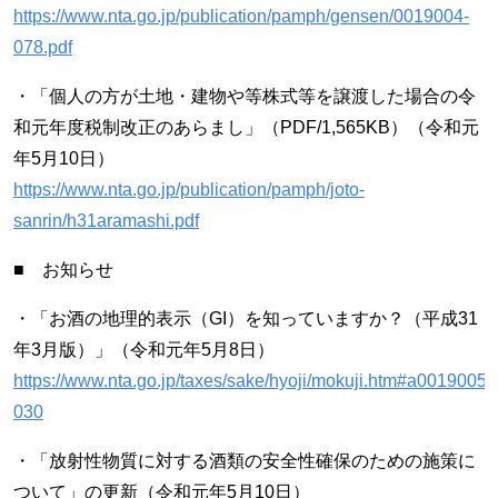
https://www.nta.go.jp/publication/pamph/gensen/0019004-
078.pdf
・「個人の方が土地・建物や等株式等を譲渡した場合の令
和元年度税制改正のあらまし」（PDF/1,565KB）（令和元
年5月10日）
https://www.nta.go.jp/publication/pamph/joto-
sanrin/h31aramashi.pdf
■ お知らせ
・「お酒の地理的表示（GI）を知っていますか？（平成31
年3月版）」（令和元年5月8日）
https://www.nta.go.jp/taxes/sake/hyoji/mokuji.htm#a0019005-
030
・「放射性物質に対する酒類の安全性確保のための施策に
ついて」の更新（令和元年5月10日）