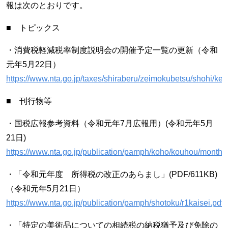
報は次のとおりです。
■ トピックス
・消費税軽減税率制度説明会の開催予定一覧の更新（令和
元年5月22日）
https://www.nta.go.jp/taxes/shiraberu/zeimokubetsu/shohi/kei
■ 刊行物等
・国税広報参考資料（令和元年7月広報用）(令和元年5月
21日)
https://www.nta.go.jp/publication/pamph/koho/kouhou/month.
・「令和元年度 所得税の改正のあらまし」(PDF/611KB)
（令和元年5月21日）
https://www.nta.go.jp/publication/pamph/shotoku/r1kaisei.pdf
・「特定の美術品についての相続税の納税猶予及び免除の