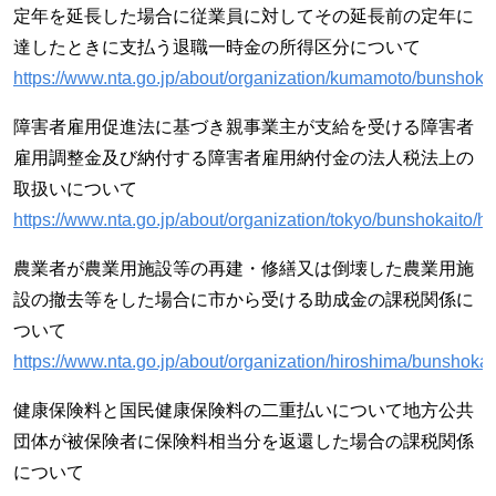
定年を延長した場合に従業員に対してその延長前の定年に
達したときに支払う退職一時金の所得区分について
https://www.nta.go.jp/about/organization/kumamoto/bunshoka
障害者雇用促進法に基づき親事業主が支給を受ける障害者
雇用調整金及び納付する障害者雇用納付金の法人税法上の
取扱いについて
https://www.nta.go.jp/about/organization/tokyo/bunshokaito/h
農業者が農業用施設等の再建・修繕又は倒壊した農業用施
設の撤去等をした場合に市から受ける助成金の課税関係に
ついて
https://www.nta.go.jp/about/organization/hiroshima/bunshoka
健康保険料と国民健康保険料の二重払いについて地方公共
団体が被保険者に保険料相当分を返還した場合の課税関係
について