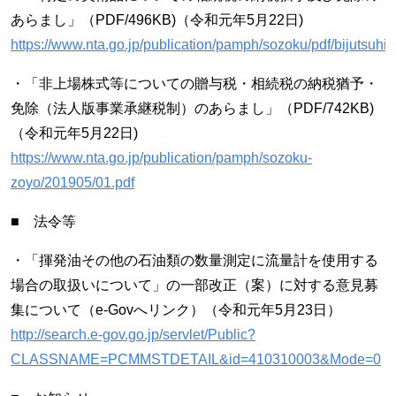
あらまし」（PDF/496KB)（令和元年5月22日)
https://www.nta.go.jp/publication/pamph/sozoku/pdf/bijutsuhi
・「非上場株式等についての贈与税・相続税の納税猶予・
免除（法人版事業承継税制）のあらまし」（PDF/742KB)
（令和元年5月22日)
https://www.nta.go.jp/publication/pamph/sozoku-
zoyo/201905/01.pdf
■ 法令等
・「揮発油その他の石油類の数量測定に流量計を使用する
場合の取扱いについて」の一部改正（案）に対する意見募
集について（e-Govへリンク）（令和元年5月23日）
http://search.e-gov.go.jp/servlet/Public?
CLASSNAME=PCMMSTDETAIL&id=410310003&Mode=0