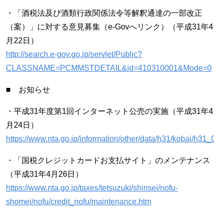
・「酒税法及び酒類行政関係法令等解釈通達の一部改正
（案）」に対する意見募集（e-Govへリンク）（平成31年4
月22日）
http://search.e-gov.go.jp/servlet/Public?
CLASSNAME=PCMMSTDETAIL&id=410310001&Mode=0
■ お知らせ
・平成31年度第1回インターネット公売の実施（平成31年4
月24日）
https://www.nta.go.jp/information/other/data/h31/kobai/h31_0
・「国税クレジットカードお支払サイト」のメンテナンス
（平成31年4月26日）
https://www.nta.go.jp/taxes/tetsuzuki/shinsei/nofu-
shomei/nofu/credit_nofu/maintenance.htm